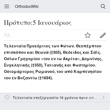
OrthodoxWiki
Πρότυπο:5 Ιανουάριος
Τελευταία Προεόρτιος των Φώτων. Θεοπέμπτου
επισκόπου και Θεωνά (†305), Θεόειδος και Σάϊς.
Οσίων Γρηγορίου «του εν τω Ακρίτα», Δομνίνης,
Συγκλητικής (†350), Τατιανής και Φωστηρίου.
Οσιομάρτυρος Ρωμανού, του από Καρπενησίου
του εν Βυζαντίω (†1694).
από τον την
Τελευταία επεξεργασία 18 χρόνια πριν