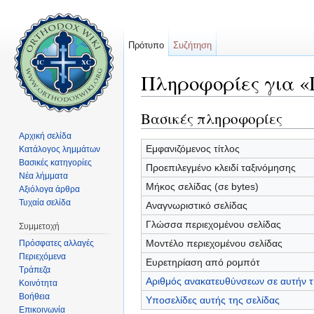
Πρότυπο
Συζήτηση
Πληροφορίες για «
Μετάβαση σε:
πλοήγηση
,
αναζήτηση
Βασικές πληροφορίες
Αρχική σελίδα
Εμφανιζόμενος τίτλος
Κατάλογος λημμάτων
Βασικές κατηγορίες
Προεπιλεγμένο κλειδί ταξινόμησης
Νέα λήμματα
Μήκος σελίδας (σε bytes)
Αξιόλογα άρθρα
Τυχαία σελίδα
Αναγνωριστικό σελίδας
Γλώσσα περιεχομένου σελίδας
Συμμετοχή
Μοντέλο περιεχομένου σελίδας
Πρόσφατες αλλαγές
Περιεχόμενα
Ευρετηρίαση από ρομπότ
Τράπεζα
Αριθμός ανακατευθύνσεων σε αυτήν τ
Κοινότητα
Βοήθεια
Υποσελίδες αυτής της σελίδας
Επικοινωνία