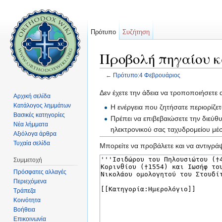
Πρότυπο
Συζήτηση
Προβολή πηγαίου κ
←
Πρότυπο:4 Φεβρουάριος
Μετάβαση σε:
πλοήγηση
,
αναζήτηση
Δεν έχετε την άδεια να τροποποιήσετε 
Αρχική σελίδα
Κατάλογος λημμάτων
Η ενέργεια που ζητήσατε περιορίζε
Βασικές κατηγορίες
Πρέπει να επιβεβαιώσετε την διεύθ
Νέα λήμματα
ηλεκτρονικού σας ταχυδρομείου μ
Αξιόλογα άρθρα
Τυχαία σελίδα
Μπορείτε να προβάλετε και να αντιγράψ
Συμμετοχή
Πρόσφατες αλλαγές
Περιεχόμενα
Τράπεζα
Κοινότητα
Βοήθεια
Επικοινωνία