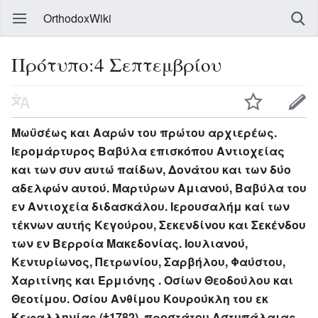
OrthodoxWiki
Πρότυπο:4 Σεπτεμβρίου
Μωϋσέως και Ααρών του πρώτου αρχιερέως.
Ιερομάρτυρος Βαβύλα επισκόπου Αντιοχείας
και των συν αυτώ παίδων, Δονάτου και των δύο
αδελφών αυτού. Μαρτύρων Αμιανού, Βαβύλα του
εν Αντιοχεία διδασκάλου. Ιερουσαλήμ καί των
τέκνων αυτής Κεγούρου, Σεκενδίνου και Σεκένδου
των εν Βερροία Μακεδονίας. Ιουλιανού,
Κεντυρίωνος, Πετρωνίου, Σαρβήλου, Φαύστου,
Χαριτίνης και Ερμιόνης . Οσίων Θεοδούλου και
Θεοτίμου. Οσίου Ανθίμου Κουρούκλη του εκ
Κεφαλληνίας (†1782), προστάτου Αστυπάλαιας.