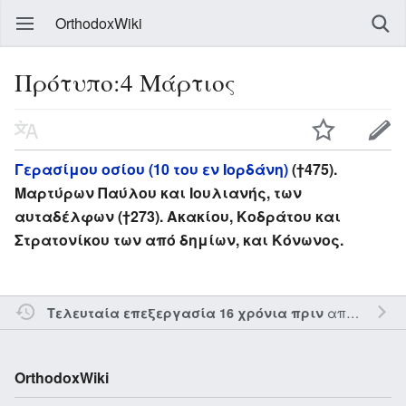
OrthodoxWiki
Πρότυπο:4 Μάρτιος
Γερασίμου οσίου (10 του εν Ιορδάνη)
(†475).
Μαρτύρων Παύλου και Ιουλιανής, των
αυταδέλφων (†273). Ακακίου, Κοδράτου και
Στρατονίκου των από δημίων, και Κόνωνος.
από τον την
Τελευταία επεξεργασία 16 χρόνια πριν
OrthodoxWiki