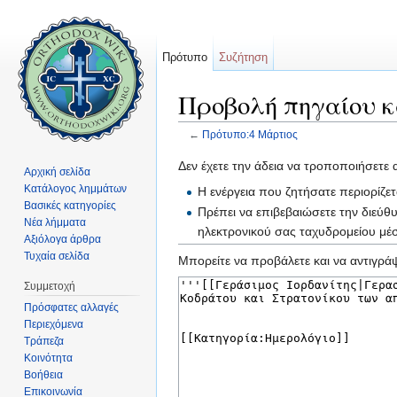
Πρότυπο
Συζήτηση
Προβολή πηγαίου κ
←
Πρότυπο:4 Μάρτιος
Μετάβαση σε:
πλοήγηση
,
αναζήτηση
Δεν έχετε την άδεια να τροποποιήσετε 
Αρχική σελίδα
Κατάλογος λημμάτων
Η ενέργεια που ζητήσατε περιορίζε
Βασικές κατηγορίες
Πρέπει να επιβεβαιώσετε την διεύθ
Νέα λήμματα
ηλεκτρονικού σας ταχυδρομείου μ
Αξιόλογα άρθρα
Τυχαία σελίδα
Μπορείτε να προβάλετε και να αντιγράψ
Συμμετοχή
Πρόσφατες αλλαγές
Περιεχόμενα
Τράπεζα
Κοινότητα
Βοήθεια
Επικοινωνία