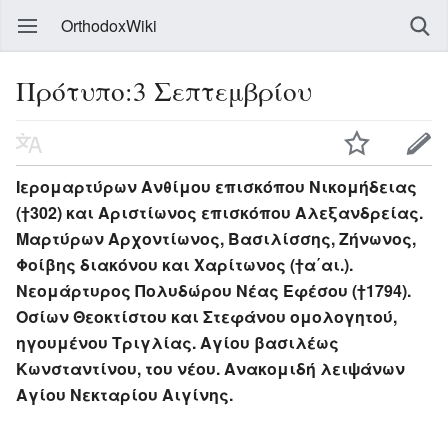
OrthodoxWiki
Πρότυπο:3 Σεπτεμβρίου
Ιερομαρτύρων Ανθίμου επισκόπου Νικομήδειας
(†302) και Αριστίωνος επισκόπου Αλεξανδρείας.
Μαρτύρων Αρχοντίωνος, Βασιλίσσης, Ζήνωνος,
Φοίβης διακόνου και Χαρίτωνος (†α΄αι.).
Νεομάρτυρος Πολυδώρου Νέας Εφέσου (†1794).
Οσίων Θεοκτίστου και Στεφάνου ομολογητού,
ηγουμένου Τριγλίας. Αγίου βασιλέως
Κωνσταντίνου, του νέου. Ανακομιδή λειψάνων
Αγίου Νεκταρίου Αιγίνης.