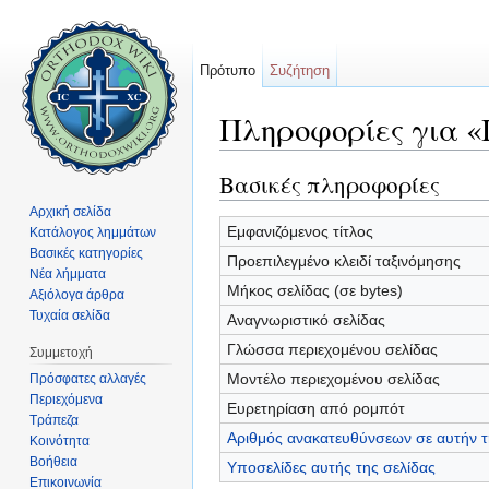
Πρότυπο
Συζήτηση
Πληροφορίες για 
Μετάβαση σε:
πλοήγηση
,
αναζήτηση
Βασικές πληροφορίες
Αρχική σελίδα
Εμφανιζόμενος τίτλος
Κατάλογος λημμάτων
Βασικές κατηγορίες
Προεπιλεγμένο κλειδί ταξινόμησης
Νέα λήμματα
Μήκος σελίδας (σε bytes)
Αξιόλογα άρθρα
Τυχαία σελίδα
Αναγνωριστικό σελίδας
Γλώσσα περιεχομένου σελίδας
Συμμετοχή
Μοντέλο περιεχομένου σελίδας
Πρόσφατες αλλαγές
Περιεχόμενα
Ευρετηρίαση από ρομπότ
Τράπεζα
Αριθμός ανακατευθύνσεων σε αυτήν τ
Κοινότητα
Βοήθεια
Υποσελίδες αυτής της σελίδας
Επικοινωνία