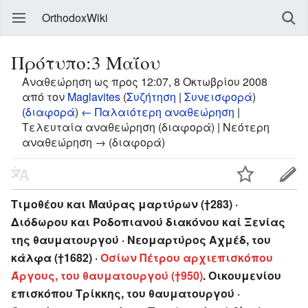
OrthodoxWiki
Πρότυπο:3 Μαΐου
Αναθεώρηση ως προς 12:07, 8 Οκτωβρίου 2008
από τον
Maglavites
(
Συζήτηση
|
Συνεισφορά
)
(
διαφορά
)
← Παλαιότερη αναθεώρηση
|
Τελευταία αναθεώρηση (διαφορά) | Νεότερη
αναθεώρηση → (διαφορά)
Τιμοθέου και Μαύρας μαρτύρων (†283) ·
Διόδωρου και Ροδοπιανού διακόνου καί Ξενίας
της θαυματουργού · Νεομαρτύρος Αχμέδ, του
κάλφα (†1682) ·
Οσίων Πέτρου αρχιεπισκόπου
Άργους, του θαυματουργού (†950)
. Οικουμενίου
επισκόπου Τρίκκης, του θαυματουργού ·