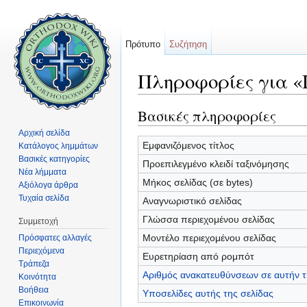
Πρότυπο
Συζήτηση
Πληροφορίες για «
Μετάβαση σε:
πλοήγηση
,
αναζήτηση
Βασικές πληροφορίες
Αρχική σελίδα
Εμφανιζόμενος τίτλος
Κατάλογος λημμάτων
Βασικές κατηγορίες
Προεπιλεγμένο κλειδί ταξινόμησης
Νέα λήμματα
Μήκος σελίδας (σε bytes)
Αξιόλογα άρθρα
Τυχαία σελίδα
Αναγνωριστικό σελίδας
Γλώσσα περιεχομένου σελίδας
Συμμετοχή
Μοντέλο περιεχομένου σελίδας
Πρόσφατες αλλαγές
Περιεχόμενα
Ευρετηρίαση από ρομπότ
Τράπεζα
Αριθμός ανακατευθύνσεων σε αυτήν τ
Κοινότητα
Βοήθεια
Υποσελίδες αυτής της σελίδας
Επικοινωνία