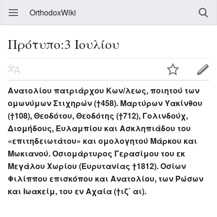
OrthodoxWiki
Πρότυπο:3 Ιουλίου
Ανατολίου πατριάρχου Κων/λεως, ποιητού των
ομωνύμων Στιχηρών (†458). Μαρτύρων Υακίνθου
(†108), Θεοδότου, Θεοδότης (†712), Γολινδούχ,
Διομήδους, Ευλαμπίου και Ασκληπιάδου του
«επιτηδειωτάτου» και ομολογητού Μάρκου και
Μωκιανού. Οσιομάρτυρος Γερασίμου του εκ
Μεγάλου Χωρίου (Ευρυτανίας †1812). Οσίων
Φιλίππου επισκόπου και Ανατολίου, των Ρώσων
και Ιωακείμ, του εν Αχαία (†ιζ΄ αι).