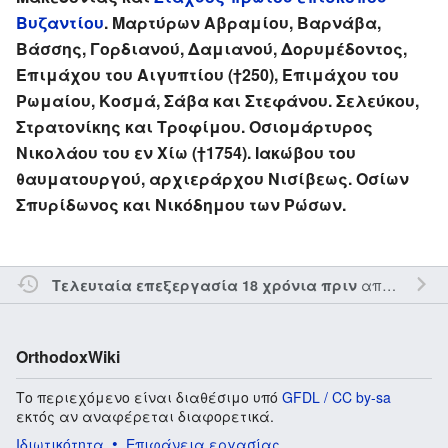
Βυζαντίου
. Μαρτύρων Αβραμίου, Βαρνάβα,
Βάσσης, Γορδιανού, Δαμιανού, Δορυμέδοντος,
Επιμάχου του Αιγυπτίου (†250), Επιμάχου του
Ρωμαίου, Κοσμά, Σάβα και Στεφάνου. Σελεύκου,
Στρατονίκης και Τροφίμου. Οσιομάρτυρος
Νικολάου του εν Χίω (†1754). Ιακώβου του
θαυματουργού, αρχιεράρχου Νισίβεως. Οσίων
Σπυρίδωνος και Νικόδημου των Ρώσων.
από τον την
Τελευταία επεξεργασία 18 χρόνια πριν
OrthodoxWiki
Το περιεχόμενο είναι διαθέσιμο υπό
GFDL / CC by-sa
εκτός αν αναφέρεται διαφορετικά.
Ιδιωτικότητα
Επιφάνεια εργασίας