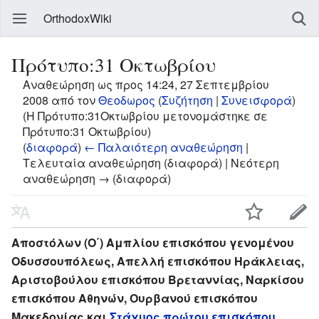
OrthodoxWiki
Πρότυπο:31 Οκτωβρίου
Αναθεώρηση ως προς 14:24, 27 Σεπτεμβρίου
2008 από τον
Θεοδωρος
(
Συζήτηση
|
Συνεισφορά
)
(Η Πρότυπο:31Οκτωβρίου μετονομάστηκε σε
Πρότυπο:31 Οκτωβρίου)
(
διαφορά
)
← Παλαιότερη αναθεώρηση
|
Τελευταία αναθεώρηση (διαφορά) | Νεότερη
αναθεώρηση → (διαφορά)
Αποστόλων (Ο΄) Αμπλίου επισκόπου γενομένου
Οδυσσουπόλεως, Απελλή επισκόπου Ηράκλειας,
Αριστοβούλου επισκόπου Βρεταννίας, Ναρκίσου
επισκόπου Αθηνών, Ουρβανού επισκόπου
Μακεδονίας και
Στάχυος πρώτου επισκόπου