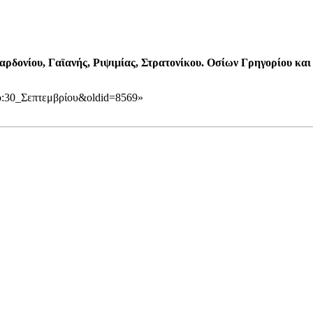
ρδονίου, Γαϊανής, Ριψιμίας, Στρατονίκου. Οσίων Γρηγορίου κα
υπο:30_Σεπτεμβρίου&oldid=8569
»