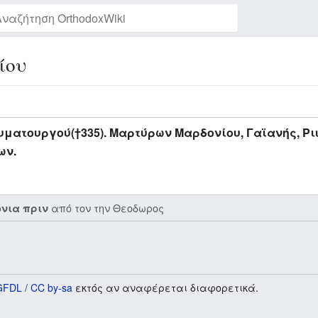
ίου
Παρακολούθηση της σελίδας
υματουργού(†335). Μαρτύρων Μαρδονίου, Γαϊανής, Ρι
ων.
από τον την
Θεοδωρος
όνια πριν
GFDL / CC by-sa
εκτός αν αναφέρεται διαφορετικά.