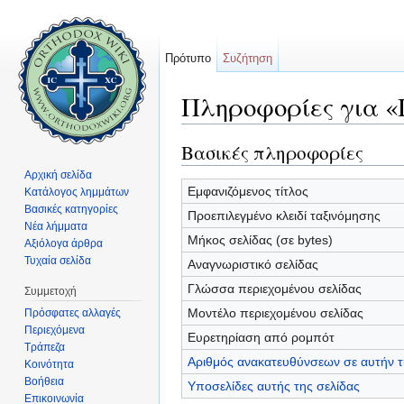
Πρότυπο
Συζήτηση
Πληροφορίες για 
Μετάβαση σε:
πλοήγηση
,
αναζήτηση
Βασικές πληροφορίες
Αρχική σελίδα
Εμφανιζόμενος τίτλος
Κατάλογος λημμάτων
Βασικές κατηγορίες
Προεπιλεγμένο κλειδί ταξινόμησης
Νέα λήμματα
Μήκος σελίδας (σε bytes)
Αξιόλογα άρθρα
Τυχαία σελίδα
Αναγνωριστικό σελίδας
Γλώσσα περιεχομένου σελίδας
Συμμετοχή
Μοντέλο περιεχομένου σελίδας
Πρόσφατες αλλαγές
Περιεχόμενα
Ευρετηρίαση από ρομπότ
Τράπεζα
Αριθμός ανακατευθύνσεων σε αυτήν τ
Κοινότητα
Βοήθεια
Υποσελίδες αυτής της σελίδας
Επικοινωνία