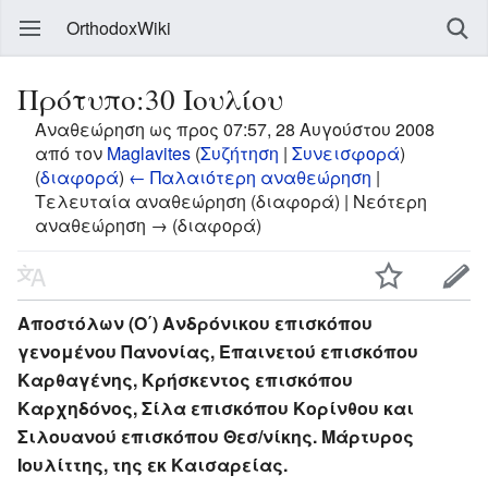
OrthodoxWiki
Πρότυπο:30 Ιουλίου
Αναθεώρηση ως προς 07:57, 28 Αυγούστου 2008
από τον
Maglavites
(
Συζήτηση
|
Συνεισφορά
)
(
διαφορά
)
← Παλαιότερη αναθεώρηση
|
Τελευταία αναθεώρηση (διαφορά) | Νεότερη
αναθεώρηση → (διαφορά)
Αποστόλων (Ο΄) Ανδρόνικου επισκόπου
γενομένου Πανονίας, Επαινετού επισκόπου
Καρθαγένης, Κρήσκεντος επισκόπου
Καρχηδόνος, Σίλα επισκόπου Κορίνθου και
Σιλουανού επισκόπου Θεσ/νίκης. Μάρτυρος
Ιουλίττης, της εκ Καισαρείας.