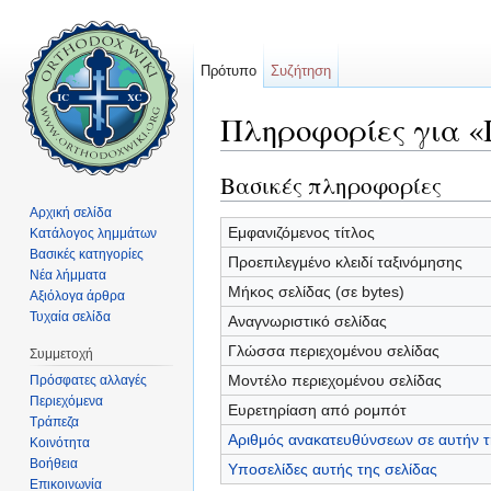
Πρότυπο
Συζήτηση
Πληροφορίες για «
Μετάβαση σε:
πλοήγηση
,
αναζήτηση
Βασικές πληροφορίες
Αρχική σελίδα
Εμφανιζόμενος τίτλος
Κατάλογος λημμάτων
Βασικές κατηγορίες
Προεπιλεγμένο κλειδί ταξινόμησης
Νέα λήμματα
Μήκος σελίδας (σε bytes)
Αξιόλογα άρθρα
Τυχαία σελίδα
Αναγνωριστικό σελίδας
Γλώσσα περιεχομένου σελίδας
Συμμετοχή
Μοντέλο περιεχομένου σελίδας
Πρόσφατες αλλαγές
Περιεχόμενα
Ευρετηρίαση από ρομπότ
Τράπεζα
Αριθμός ανακατευθύνσεων σε αυτήν τ
Κοινότητα
Βοήθεια
Υποσελίδες αυτής της σελίδας
Επικοινωνία