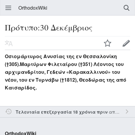
OrthodoxWiki
Πρότυπο:30 Δεκέμβριος
Οσιομάρτυρος Ανυσίας της εν Θεσσαλονίκη
(†305).Μαρτύρων Φιλεταίρου (†351) Λέοντος του
αρχιμανδρίτου, Γεδεών «Καρακαλλινού» του
νέου, του εν Τυρνάβω (†1812), Θεοδώρας της από
Καισαρίδος.
από τον την
Τελευταία επεξεργασία 18 χρόνια πριν
OrthodoxWiki