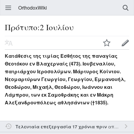
OrthodoxWiki
Πρότυπο:2 Ιουλίου
Κατάθεσις της τιμίας Εσθήτος της παναγίας
Θεοτόκου εν Βλαχερναίς (473). Ιουβεναλίου,
πατριάρχου Ιεροσολύμων. Μάρτυρος Κοίντου.
Νεομαρτύρων Γεωργίου, Γεωργίου, Εμμανουήλ,
Θεοδώρου, Μιχαήλ, Θεοδώρου, Ιωάννου και
Λάμπρου, των εκ Σαμοθράκης και εν Μάκρη
Αλεξανδρουπόλεως αθλησάντων (†1835).
από τον την
Τελευταία επεξεργασία 17 χρόνια πριν