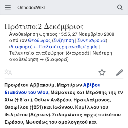
OrthodoxWiki
Πρότυπο:2 Δεκέμβριος
Αναθεώρηση ως προς 15:55, 27 Νοεμβρίου 2008
από τον
Θεοδωρος
(
Συζήτηση
|
Συνεισφορά
)
(
διαφορά
)
← Παλαιότερη αναθεώρηση
|
Τελευταία αναθεώρηση (διαφορά) | Νεότερη
αναθεώρηση → (διαφορά)
Προφήτου Αββακούμ. Μαρτύρων
Αβίβου
διακόνου του νέου
, Μάμαντος και Μερόπης της εν
Χίω († δ΄αι.). Οσίων Ανδρέου, Ηρακλαίμονος,
Θεοφίλου (†251) και Ιωάννου. Κυρίλλου του
Φιλεώτου (Δέρκων). Σολομώντος αρχιεπισκόπου
Εφέσου, Μωυσέως του ομολογητού και