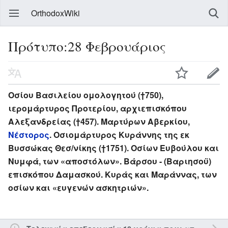
OrthodoxWiki
Πρότυπο:28 Φεβρουάριος
Οσίου Βασιλείου ομολογητού (†750),
ιερομάρτυρος Προτερίου, αρχιεπισκόπου
Αλεξανδρείας (†457). Μαρτύρων Αβερκίου,
Νέστορος
. Οσιομάρτυρος Κυράννης της εκ
Βυσσώκας Θεσ/νίκης (†1751). Οσίων Ευβούλου και
Νυμφά, των «αποστόλων». Βάρσου - (Βαριησοϋ)
επισκόπου Δαμασκού. Κυράς και Μαράννας, των
οσίων και «ευγενών ασκητριών».