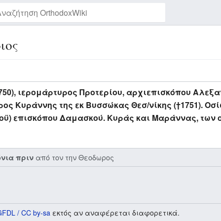
ιος
Παρακολούθηση της σελίδας
750), ιερομάρτυρος Προτερίου, αρχιεπισκόπου Αλεξα
ρος Κυράννης της εκ Βυσσώκας Θεσ/νίκης (†1751). Οσ
οϋ) επισκόπου Δαμασκού. Κυράς και Μαράννας, των 
από τον την
Θεοδωρος
όνια πριν
GFDL / CC by-sa
εκτός αν αναφέρεται διαφορετικά.