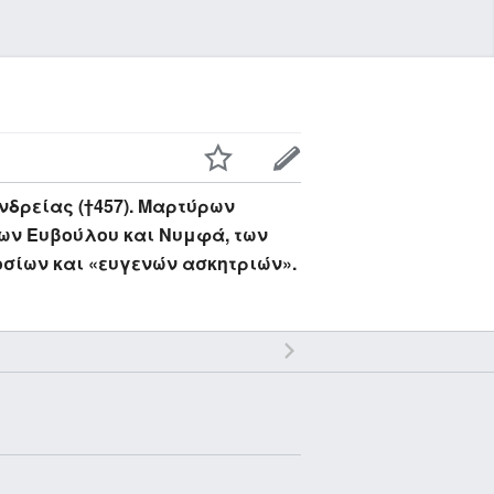
νδρείας (†457). Μαρτύρων
ίων Ευβούλου και Νυμφά, των
οσίων και «ευγενών ασκητριών».