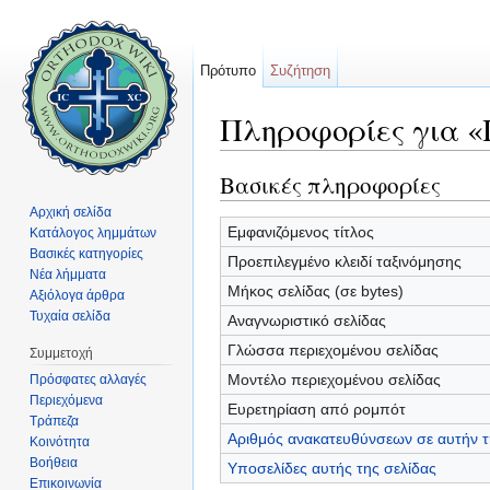
Πρότυπο
Συζήτηση
Πληροφορίες για «
Μετάβαση σε:
πλοήγηση
,
αναζήτηση
Βασικές πληροφορίες
Αρχική σελίδα
Εμφανιζόμενος τίτλος
Κατάλογος λημμάτων
Βασικές κατηγορίες
Προεπιλεγμένο κλειδί ταξινόμησης
Νέα λήμματα
Μήκος σελίδας (σε bytes)
Αξιόλογα άρθρα
Τυχαία σελίδα
Αναγνωριστικό σελίδας
Γλώσσα περιεχομένου σελίδας
Συμμετοχή
Μοντέλο περιεχομένου σελίδας
Πρόσφατες αλλαγές
Περιεχόμενα
Ευρετηρίαση από ρομπότ
Τράπεζα
Αριθμός ανακατευθύνσεων σε αυτήν τ
Κοινότητα
Βοήθεια
Υποσελίδες αυτής της σελίδας
Επικοινωνία