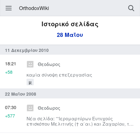
OrthodoxWiki
Ιστορικό σελίδας
28 Μαΐου
11 Δεκεμβρίου 2010
18:21
Θεοδωρος
+58
καμία σύνοψη επεξεργασίας
μ
22 Μαΐου 2008
07:30
Θεοδωρος
+577
Νέα σελίδα: '''Ιερομαρτύρων Ευτυχούς
επισκόπου Μελιτινής († α΄αι.) και Ζαχαρίου, του
Προυσαέως (†1802). Μαρτύρων...