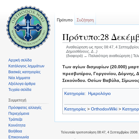
Πρότυπο
Συζήτηση
Πρότυπο:28 Δεκέμβ
Αναθεώρηση ως προς 08:47, 4 Σεπτεμβρίο
Δημοσθένους, Δ...)
(διαφορά) ← Παλαιότερη αναθεώρηση | Τελ
Αρχική σελίδα
Μετάβαση σε:
πλοήγηση
,
αναζήτηση
Κατάλογος λημμάτων
Των αγίων δισμυρίων (20.000) μαρτ
Βασικές κατηγορίες
πρεσβυτέρου, Γοργονίου, Δόμνης, 
Νέα λήμματα
Σεκούνδου. Οσίων Βαβύλα, Σίμωνος 
Αξιόλογα άρθρα
Τυχαία σελίδα
Κατηγορία
:
Ημερολόγιο
Συμμετοχή
Πρόσφατες αλλαγές
Κατηγορίες
>
OrthodoxWiki
>
Κατηγορ
Περιεχόμενα
Τράπεζα
Κοινότητα
Βοήθεια
Τελευταία τροποποίηση 08:47, 4 Σεπτεμβρίου 2008.
Επικοινωνία