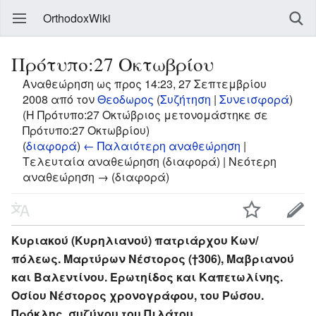
OrthodoxWiki
Πρότυπο:27 Οκτωβρίου
Αναθεώρηση ως προς 14:23, 27 Σεπτεμβρίου
2008 από τον
Θεοδωρος
(
Συζήτηση
|
Συνεισφορά
)
(Η Πρότυπο:27 Οκτώβριος μετονομάστηκε σε
Πρότυπο:27 Οκτωβρίου)
(
διαφορά
)
← Παλαιότερη αναθεώρηση
|
Τελευταία αναθεώρηση (διαφορά) | Νεότερη
αναθεώρηση → (διαφορά)
Κυριακού (Κυρηλιανού) πατριάρχου Κων/
πόλεως. Μαρτύρων Νέστορος (†306), Μαβριανού
και Βαλεντίνου. Ερωτηίδος και Καπετωλίνης.
Οσίου Νέστορος χρονογράφου, του Ρώσου.
Πρόκλης, συζύγου του Πιλάτου.