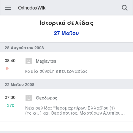
OrthodoxWiki
Ιστορικό σελίδας
27 Μαΐου
28 Αυγούστου 2008
08:40
Maglavites
-9
καμία σύνοψη επεξεργασίας
22 Μαΐου 2008
07:30
Θεοδωρος
+370
Νέα σελίδα: '''Ιερομαρτύρων Ελλαδίου (1)
(†ς΄αι. ) και Θεράποντος. Μαρτύρων Αλυπίου
και Ευβιότου. Ιουλιανής και ...