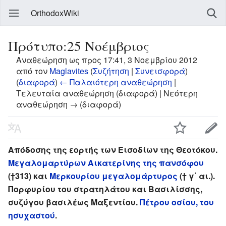
OrthodoxWiki
Πρότυπο:25 Νοέμβριος
Αναθεώρηση ως προς 17:41, 3 Νοεμβρίου 2012
από τον
Maglavites
(
Συζήτηση
|
Συνεισφορά
)
(
διαφορά
)
← Παλαιότερη αναθεώρηση
|
Τελευταία αναθεώρηση (διαφορά) | Νεότερη
αναθεώρηση → (διαφορά)
Απόδοσης της εορτής των Εισοδίων της Θεοτόκου.
Μεγαλομαρτύρων Αικατερίνης της πανσόφου
(†313) και
Μερκουρίου μεγαλομάρτυρος
(† γ΄ αι.).
Πορφυρίου του στρατηλάτου και Βασιλίσσης,
συζύγου βασιλέως Μαξεντίου.
Πέτρου οσίου, του
ησυχαστού
.