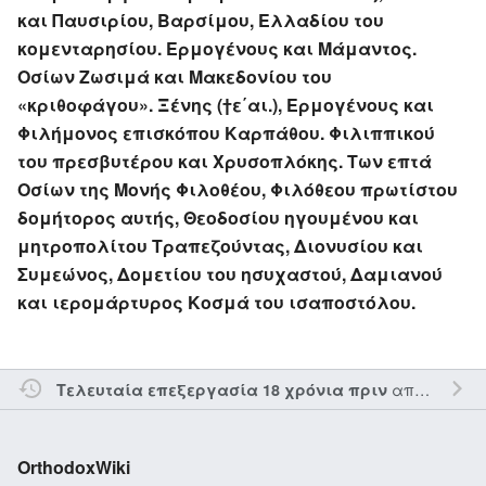
και Παυσιρίου, Βαρσίμου, Ελλαδίου του
κομενταρησίου. Ερμογένους και Μάμαντος.
Οσίων Ζωσιμά και Μακεδονίου του
«κριθοφάγου». Ξένης (†ε΄αι.), Ερμογένους και
Φιλήμονος επισκόπου Καρπάθου. Φιλιππικού
του πρεσβυτέρου και Χρυσοπλόκης. Των επτά
Οσίων της Μονής Φιλοθέου, Φιλόθεου πρωτίστου
δομήτορος αυτής, Θεοδοσίου ηγουμένου και
μητροπολίτου Τραπεζούντας, Διονυσίου και
Συμεώνος, Δομετίου του ησυχαστού, Δαμιανού
και ιερομάρτυρος Κοσμά του ισαποστόλου.
από τον την
Τελευταία επεξεργασία 18 χρόνια πριν
OrthodoxWiki