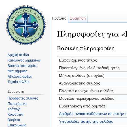
Πρότυπο
Συζήτηση
Πληροφορίες για 
Μετάβαση σε:
πλοήγηση
,
αναζήτηση
Βασικές πληροφορίες
Αρχική σελίδα
Εμφανιζόμενος τίτλος
Κατάλογος λημμάτων
Βασικές κατηγορίες
Προεπιλεγμένο κλειδί ταξινόμησης
Νέα λήμματα
Μήκος σελίδας (σε bytes)
Αξιόλογα άρθρα
Τυχαία σελίδα
Αναγνωριστικό σελίδας
Γλώσσα περιεχομένου σελίδας
Συμμετοχή
Μοντέλο περιεχομένου σελίδας
Πρόσφατες αλλαγές
Περιεχόμενα
Ευρετηρίαση από ρομπότ
Τράπεζα
Αριθμός ανακατευθύνσεων σε αυτήν τ
Κοινότητα
Βοήθεια
Υποσελίδες αυτής της σελίδας
Επικοινωνία