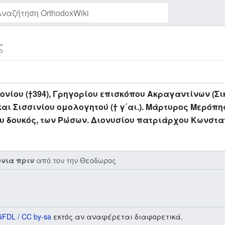
ς
Παρακολούθηση της σελίδας
νίου (†394), Γρηγορίου επισκόπου Ακραγαντίνων (Σι
αι Σισσινίου ομολογητού († γ΄αι.). Μάρτυρος Μερόπ
ου δουκός, των Ρώσων. Διονυσίου πατριάρχου Κωνστα
από τον την
Θεοδωρος
όνια πριν
GFDL / CC by-sa
εκτός αν αναφέρεται διαφορετικά.