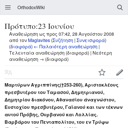
OrthodoxWiki
Πρότυπο:23 Ιουνίου
Αναθεώρηση ως προς 07:42, 28 Αυγούστου 2008
από τον
Maglavites
(
Συζήτηση
|
Συνεισφορά
)
(
διαφορά
)
← Παλαιότερη αναθεώρηση
|
Τελευταία αναθεώρηση (διαφορά) | Νεότερη
αναθεώρηση → (διαφορά)
Μαρτύρων Αγριππίνης(†253-260), Αριστοκλέους
πρεσβυτέρου του Ταμασού, Δημητριανού,
Δημητρίου διακόνου, Αθανασίου άναγνώστου,
Ευστοχίου πρεσβυτέρου, Γαϊανού και των τέκνων
αυτού Πρόβης, Ουρβανού και Λολλίας.
Βαρβάρου του Πενταπολίτου, του εν Τρύφω