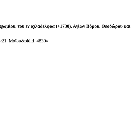
χωμίου, του εν οχλαδελφοα (+1730). Αγίων Βόρου, Θεοδώρου και
υπο:21_Μαΐου&oldid=4839
»