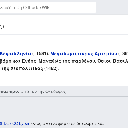
υ
Παρακολούθηση της σελίδας
ν Κεφαλληνία
(†1581).
Μεγαλομάρτυρος Αρτεμίου
(†36
Εβόρη και Ενόης. Μαναθώς της παρθένου. Οσίου Βασι
ης Χιοπολίτιδος (1462).
από τον την
Θεοδωρος
όνια πριν
GFDL / CC by-sa
εκτός αν αναφέρεται διαφορετικά.