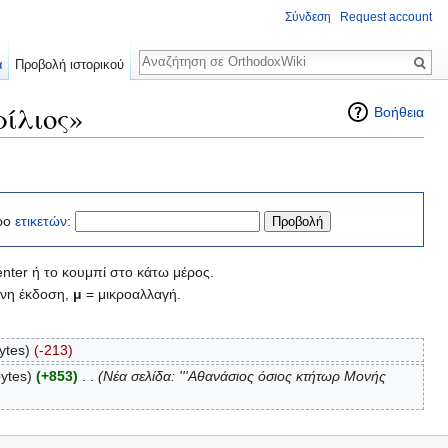
Σύνδεση
Request account
Αναζήτηση
α
Προβολή ιστορικού
ίλιος»
Βοήθεια
ρο
ετικετών
:
nter ή το κουμπί στο κάτω μέρος.
νη έκδοση,
μ
= μικροαλλαγή.
ytes)
(-213)
ytes)
(+853)
‎
. .
(Νέα σελίδα: '''Αθανάσιος όσιος κτήτωρ Μονής