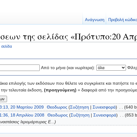
Ανάγνωση
Προβολή κώδικ
σεων της σελίδας «Πρότυπο:20 Απρ
 σελίδα
Από το μήνα (και νωρίτερα):
Φίλτ
κια επιλογής των εκδόσεων που θέλετε να συγκρίνετε και πατήστε το e
την τελευταία έκδοση,
(προηγούμενη)
= διαφορά από την προηγούμε
3:13, 20 Μαρτίου 2009
‎
Θεοδωρος
(
Συζήτηση
|
Συνεισφορά
)
‎
. .
(640 b
1:36, 18 Απριλίου 2008
‎
Θεοδωρος
(
Συζήτηση
|
Συνεισφορά
)
‎
. .
(853 b
ναστάσιος Ιερομάρτυρας Ε...)