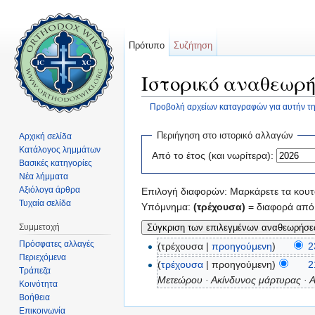
Πρότυπο
Συζήτηση
Ιστορικό αναθεωρή
Προβολή αρχείων καταγραφών για αυτήν τη
Μετάβαση σε:
πλοήγηση
,
αναζήτηση
Περιήγηση στο ιστορικό αλλαγών
Αρχική σελίδα
Κατάλογος λημμάτων
Από το έτος (και νωρίτερα):
Βασικές κατηγορίες
Νέα λήμματα
Αξιόλογα άρθρα
Επιλογή διαφορών: Μαρκάρετε τα κουτά
Τυχαία σελίδα
Υπόμνημα:
(τρέχουσα)
= διαφορά από 
Συμμετοχή
Πρόσφατες αλλαγές
(τρέχουσα |
προηγούμενη
)
2
Περιεχόμενα
(
τρέχουσα
| προηγούμενη)
2
Τράπεζα
Μετεώρου · Ακίνδυνος μάρτυρας · Α
Κοινότητα
Βοήθεια
Επικοινωνία