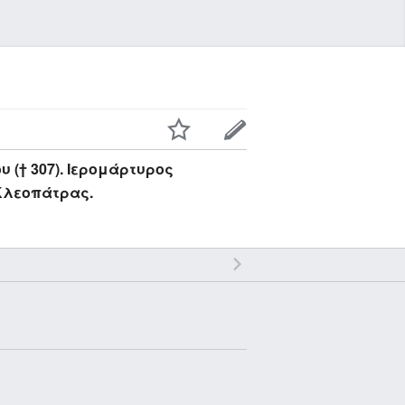
 († 307). Ιερομάρτυρος
 Κλεοπάτρας.