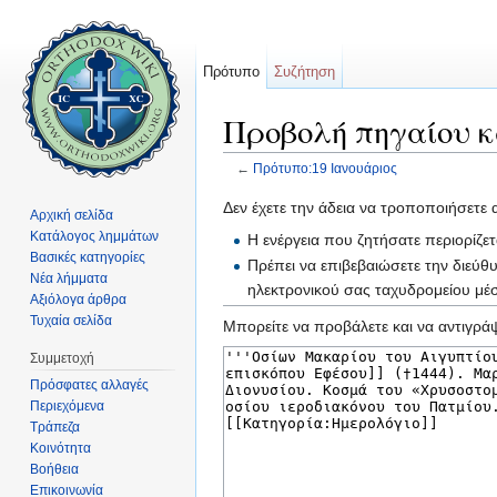
Πρότυπο
Συζήτηση
Προβολή πηγαίου κ
←
Πρότυπο:19 Ιανουάριος
Μετάβαση σε:
πλοήγηση
,
αναζήτηση
Δεν έχετε την άδεια να τροποποιήσετε 
Αρχική σελίδα
Κατάλογος λημμάτων
Η ενέργεια που ζητήσατε περιορίζε
Βασικές κατηγορίες
Πρέπει να επιβεβαιώσετε την διεύθ
Νέα λήμματα
ηλεκτρονικού σας ταχυδρομείου μ
Αξιόλογα άρθρα
Τυχαία σελίδα
Μπορείτε να προβάλετε και να αντιγράψ
Συμμετοχή
Πρόσφατες αλλαγές
Περιεχόμενα
Τράπεζα
Κοινότητα
Βοήθεια
Επικοινωνία