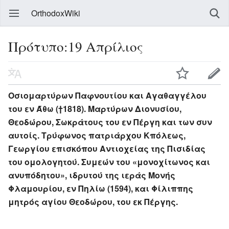
OrthodoxWiki
Πρότυπο:19 Απρίλιος
Οσιομαρτύρων Παφνουτίου και Αγαθαγγέλου
του εν Άθω (†1818). Μαρτύρων Διονυσίου,
Θεοδώρου, Σωκράτους του εν Πέργη και των συν
αυτοίς. Τρύφωνος πατριάρχου Κπόλεως,
Γεωργίου επισκόπου Αντιοχείας της Πισιδίας
του ομολογητού. Συμεών του «μονοχίτωνος και
ανυπόδητου», ιδρυτού της ιεράς Μονής
Φλαμουρίου, εν Πηλίω (1594), και Φίλιππης
μητρός αγίου Θεοδώρου, του εκ Πέργης.