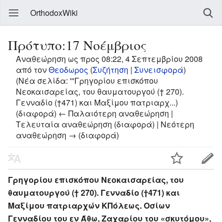
OrthodoxWiki
Πρότυπο:17 Νοέμβριος
Αναθεώρηση ως προς 08:22, 4 Σεπτεμβρίου 2008
από τον
Θεοδωρος
(
Συζήτηση
|
Συνεισφορά
)
(Νέα σελίδα: '''Γρηγορίου επισκόπου
Νεοκαισαρείας, του θαυματουργού († 270).
Γενναδίο (†471) και Μαξίμου πατριαρχ...)
(διαφορά) ← Παλαιότερη αναθεώρηση |
Τελευταία αναθεώρηση (διαφορά) | Νεότερη
αναθεώρηση → (διαφορά)
Γρηγορίου επισκόπου Νεοκαισαρείας, του
θαυματουργού († 270). Γενναδίο (†471) και
Μαξίμου πατριαρχών ΚΠόλεως. Οσίων
Γενναδίου του εν Άθω, Ζαχαρίου του «σκυτόμου»,