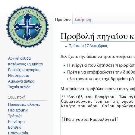
Πρότυπο
Συζήτηση
Προβολή πηγαίου κ
←
Πρότυπο:17 Δεκέμβριος
Μετάβαση σε:
πλοήγηση
,
αναζήτηση
Δεν έχετε την άδεια να τροποποιήσετε 
Αρχική σελίδα
Κατάλογος λημμάτων
Η ενέργεια που ζητήσατε περιορίζε
Βασικές κατηγορίες
Πρέπει να επιβεβαιώσετε την διεύθ
Νέα λήμματα
ηλεκτρονικού σας ταχυδρομείου μ
Αξιόλογα άρθρα
Τυχαία σελίδα
Μπορείτε να προβάλετε και να αντιγράψ
Συμμετοχή
Πρόσφατες αλλαγές
Περιεχόμενα
Τράπεζα
Κοινότητα
Βοήθεια
Επικοινωνία