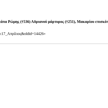
πάπα Ρώμης (†536)
Αδριανού μάρτυρος
(†251), Μακαρίου επισκόπ
υπο:17_Απρίλιος&oldid=14426
»