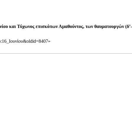
ου και Τύχωνος επισκόπων Αμαθούντος, των θαυματουργών (δ’-ε
υπο:16_Ιουνίου&oldid=8407
»