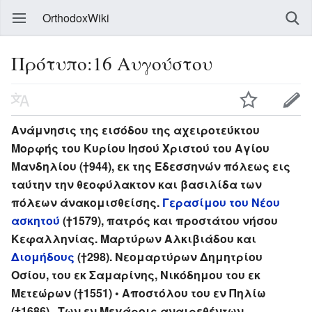
OrthodoxWiki
Πρότυπο:16 Αυγούστου
Ανάμνησις της εισόδου της αχειροτεύκτου
Μορφής του Κυρίου Ιησού Χριστού του Αγίου
Μανδηλίου (†944), εκ της Εδεσσηνών πόλεως εις
ταύτην την θεοφύλακτον και βασιλίδα των
πόλεων άνακομισθείσης.
Γερασίμου του Νέου
ασκητού
(†1579), πατρός και προστάτου νήσου
Κεφαλληνίας. Μαρτύρων Αλκιβιάδου και
Διομήδους
(†298). Νεομαρτύρων Δημητρίου
Οσίου, του εκ Σαμαρίνης, Νικόδημου του εκ
Μετεώρων (†1551) • Αποστόλου του εν Πηλίω
(†1686) . Των εν Μεγάροις αναιρεθέντων