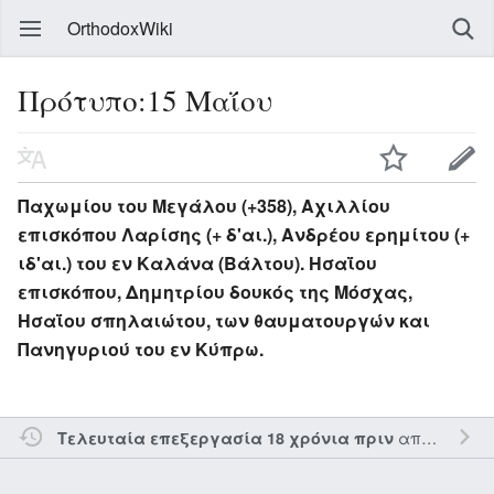
OrthodoxWiki
Πρότυπο:15 Μαΐου
Παχωμίου του Μεγάλου (+358), Αχιλλίου
επισκόπου Λαρίσης (+ δ'αι.), Ανδρέου ερημίτου (+
ιδ'αι.) του εν Καλάνα (Βάλτου). Ησαΐου
επισκόπου, Δημητρίου δουκός της Μόσχας,
Ησαΐου σπηλαιώτου, των θαυματουργών και
Πανηγυριού του εν Κύπρω.
από τον την
Τελευταία επεξεργασία 18 χρόνια πριν