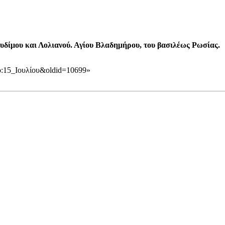
υδίμου
και Λολιανού. Αγίου Βλαδημήρου, του βασιλέως Ρωσίας.
υπο:15_Ιουλίου&oldid=10699
»