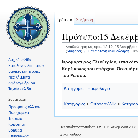
Πρότυπο
Συζήτηση
Πρότυπο:15 Δεκέμβ
Αναθεώρηση ως προς 13:10, 15 Δεκεμβρίο
(
διαφορά
)
← Παλαιότερη αναθεώρηση
| Τε
Μετάβαση σε:
πλοήγηση
,
αναζήτηση
Αρχική σελίδα
Ιερομάρτυρος Ελευθερίου, επισκόπο
Κατάλογος λημμάτων
Κορέμωνος του επάρχου. Οσιομάρτυ
Βασικές κατηγορίες
του Ρώσου.
Νέα λήμματα
Αξιόλογα άρθρα
Κατηγορία
:
Ημερολόγιο
Τυχαία σελίδα
Συμμετοχή
Κατηγορίες
>
OrthodoxWiki
>
Κατηγορ
Πρόσφατες αλλαγές
Περιεχόμενα
Τράπεζα
Κοινότητα
Τελευταία τροποποίηση 13:10, 15 Δεκεμβρίου 2008.
Βοήθεια
4.251 αιτήσεις
Επικοινωνία