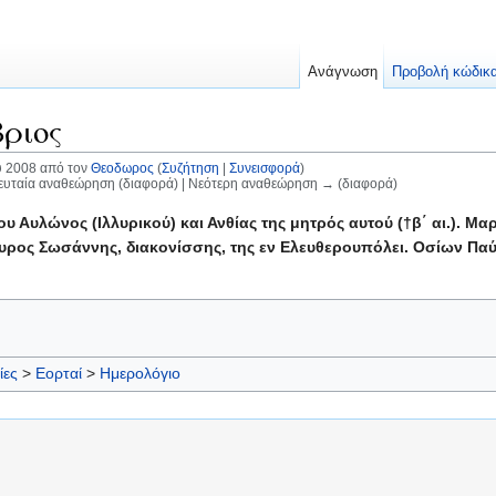
Ανάγνωση
Προβολή κώδικ
ριος
υ 2008 από τον
Θεοδωρος
(
Συζήτηση
|
Συνεισφορά
)
λευταία αναθεώρηση (διαφορά) | Νεότερη αναθεώρηση → (διαφορά)
υ Αυλώνος (Ιλλυρικού) και Ανθίας της μητρός αυτού (†β΄ αι.). 
ρος Σωσάννης, διακονίσσης, της εν Ελευθερουπόλει. Οσίων Παύλ
ίες
>
Εορταί
>
Ημερολόγιο