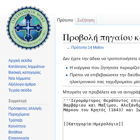
Πρότυπο
Συζήτηση
Προβολή πηγαίου κ
←
Πρότυπο:14 Μαΐου
Μετάβαση σε:
πλοήγηση
,
αναζήτηση
Δεν έχετε την άδεια να τροποποιήσετε 
Αρχική σελίδα
Κατάλογος λημμάτων
Η ενέργεια που ζητήσατε περιορίζε
Βασικές κατηγορίες
Πρέπει να επιβεβαιώσετε την διεύθ
Νέα λήμματα
ηλεκτρονικού σας ταχυδρομείου μ
Αξιόλογα άρθρα
Τυχαία σελίδα
Μπορείτε να προβάλετε και να αντιγράψ
Συμμετοχή
Πρόσφατες αλλαγές
Περιεχόμενα
Τράπεζα
Κοινότητα
Βοήθεια
Επικοινωνία