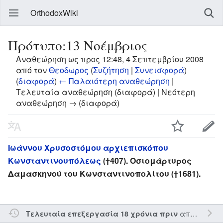
OrthodoxWiki
Πρότυπο:13 Νοέμβριος
Αναθεώρηση ως προς 12:48, 4 Σεπτεμβρίου 2008
από τον
Θεοδωρος
(
Συζήτηση
|
Συνεισφορά
)
(
διαφορά
)
← Παλαιότερη αναθεώρηση
|
Τελευταία αναθεώρηση (διαφορά) | Νεότερη
αναθεώρηση → (διαφορά)
Ιωάννου Χρυσοστόμου αρχιεπισκόπου
Κωνσταντινουπόλεως
(†407). Οσιομάρτυρος
Δαμασκηνού του Κωνσταντινοπολίτου (†1681).
από τον την
Τελευταία επεξεργασία 18 χρόνια πριν