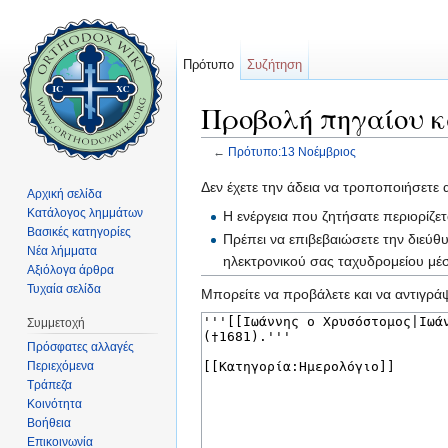
Πρότυπο
Συζήτηση
Προβολή πηγαίου κ
←
Πρότυπο:13 Νοέμβριος
Μετάβαση σε:
πλοήγηση
,
αναζήτηση
Δεν έχετε την άδεια να τροποποιήσετε 
Αρχική σελίδα
Κατάλογος λημμάτων
Η ενέργεια που ζητήσατε περιορίζε
Βασικές κατηγορίες
Πρέπει να επιβεβαιώσετε την διεύθ
Νέα λήμματα
ηλεκτρονικού σας ταχυδρομείου μ
Αξιόλογα άρθρα
Τυχαία σελίδα
Μπορείτε να προβάλετε και να αντιγράψ
Συμμετοχή
Πρόσφατες αλλαγές
Περιεχόμενα
Τράπεζα
Κοινότητα
Βοήθεια
Επικοινωνία