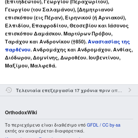
(Επιτηδεώτου), Γεωργίου (Περαχωρίτου),
Γεωργίου (του Σαλαμάνου), [Δημητριανού
επισκόπου (εις Πέραν), Ειρηνικού (ή Αρνιακού),
Ελπιδίου, Επαφροδίτου, Θεοσεβίου και Ιάσονος
επισκόπου Δαμάσκου. Μαρτύρων Πρόβου,
Ταράχου και Ανδρονίκου (†850).
Αναστασίας της
παρθένου
. Ανδρομάχης και Ανδρομάχου. Ανθίας,
Διόδωρου, Δομνίνης, Δωροθέου. Ιουβεντίνου,
Μαξίμου, Μαλφεθά.
από τον την
Τελευταία επεξεργασία 17 χρόνια πριν
OrthodoxWiki
Το περιεχόμενο είναι διαθέσιμο υπό
GFDL / CC by-sa
εκτός αν αναφέρεται διαφορετικά.